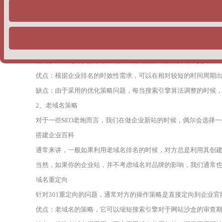
1、快速排名
对于一些刚入SEO行业的企业主而言，对方实际上是不清楚快速排
下两种情况，主要包括：
单词快排：通常是按天计费，一个词多少钱，一般在5块钱左右。
整站权重：利用快排策略，刷企业网站的整站指数排名，提升整
优点：根据企业排名的时效性需求，可以在相对较短的时间周期
缺点：由于采用的优化策略问题，每当搜索引擎算法调整的时候
2、老域名策略
对于一些SEO老炮而言，我们在做企业新站的时候，偶尔会选择
搭建企业百科
通常来讲，一般如果利用老域名排名的时候，对方总是利用其创
当然，如果你的企业站，并不考虑域名对品牌的影响，我们通常
域名重定向
针对301重定向的问题，通常对方的操作策略是直接定向到企业
优点：老域名的策略，它可以缩短搜索引擎对于网站沙盒的审查